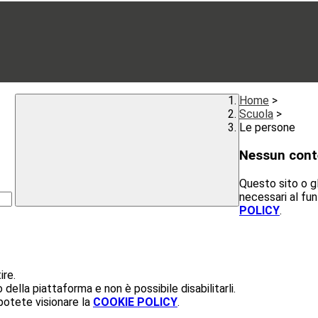
Home
>
Scuola
>
Le persone
Nessun cont
Questo sito o gl
necessari al fun
POLICY
.
ire.
ella piattaforma e non è possibile disabilitarli.
potete visionare la
COOKIE POLICY
.