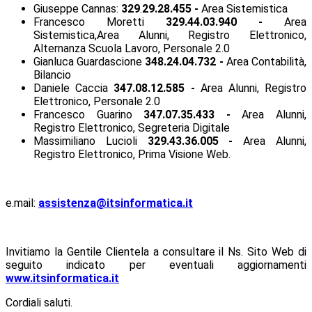
Giuseppe Cannas:
329
.
29.28.455
-
Area Sistemistica
Francesco Moretti
329.
44.03.940 -
Area
Sistemistica,Area Alunni, Registro Elettronico,
Alternanza Scuola Lavoro, Personale 2.0
Gianluca Guardascione
348.
24.04.732 -
Area Contabilità,
Bilancio
Daniele Caccia
347.
08.12.585
-
Area Alunni, Registro
Elettronico, Personale 2.0
Francesco Guarino
347.
07.35.433
-
Area Alunni,
Registro Elettronico, Segreteria Digitale
Massimiliano Lucioli
329.
43.36.005
-
Area Alunni,
Registro Elettronico, Prima Visione Web.
e.mail:
assistenza@itsinformatica.it
Invitiamo la Gentile Clientela a consultare il Ns. Sito Web di
seguito indicato per eventuali aggiornamenti
www.itsinformatica.it
Cordiali saluti.