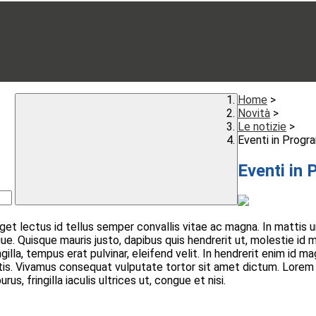
Home
>
Novità
>
Le notizie
>
Eventi in Prog
Eventi in
get lectus id tellus semper convallis vitae ac magna. In mattis 
e. Quisque mauris justo, dapibus quis hendrerit ut, molestie id m
illa, tempus erat pulvinar, eleifend velit. In hendrerit enim id ma
ttis. Vivamus consequat vulputate tortor sit amet dictum. Lorem 
us, fringilla iaculis ultrices ut, congue et nisi.