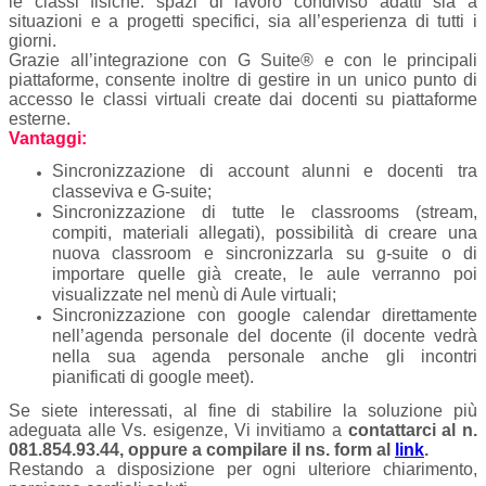
le classi fisiche: spazi di lavoro condiviso adatti sia a
situazioni e a progetti specifici, sia all’esperienza di tutti i
giorni.
Grazie all’integrazione con G Suite® e con le principali
piattaforme, consente inoltre di gestire in un unico punto di
accesso le classi virtuali create dai docenti su piattaforme
esterne.
Vantaggi:
Sincronizzazione di account alunni e docenti tra
classeviva e G-suite;
Sincronizzazione di tutte le classrooms (stream,
compiti, materiali allegati), possibilità di creare una
nuova classroom e sincronizzarla su g-suite o di
importare quelle già create, le aule verranno poi
visualizzate nel menù di Aule virtuali;
Sincronizzazione con google calendar direttamente
nell’agenda personale del docente (il docente vedrà
nella sua agenda personale anche gli incontri
pianificati di google meet).
Se siete interessati, al fine di stabilire la soluzione più
adeguata alle Vs. esigenze, Vi invitiamo a
contattarci al
n.
081.854.93.44, oppure a compilare il ns. form al
link
.
Restando a disposizione per ogni ulteriore chiarimento,