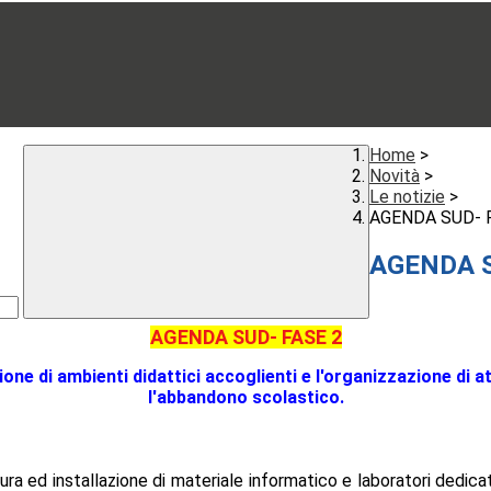
Home
>
Novità
>
Le notizie
>
AGENDA SUD- 
AGENDA S
AGENDA SUD- FASE 2
ione di ambienti didattici accoglienti e l'organizzazione di a
l'abbandono scolastico.
ra ed installazione di materiale informatico e laboratori dedicat