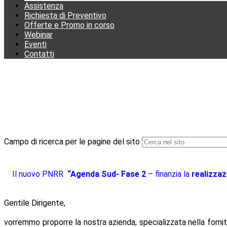
Assistenza
Richiesta di Preventivo
Offerte e Promo in corso
Webinar
Eventi
Contatti
Campo di ricerca per le pagine del sito
Il nuovo PNRR
“Agenda Sud- Fase 2
– finanzia la
realizzaz
Gentile Dirigente,
vorremmo proporre la nostra azienda, specializzata nella fornitu